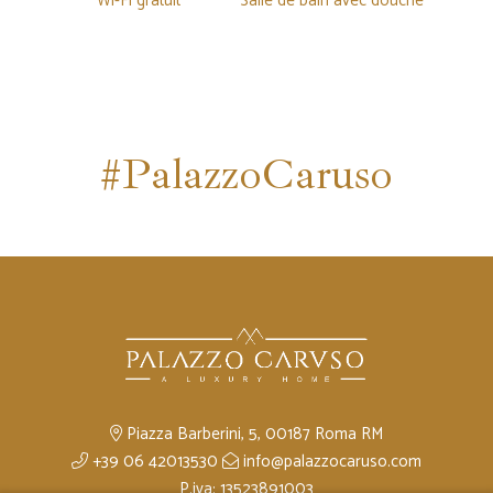
Wi-Fi gratuit
Salle de bain avec douche
#PalazzoCaruso
Piazza Barberini, 5, 00187 Roma RM
+39 06 42013530
info@palazzocaruso.com
P.iva: 13523891003